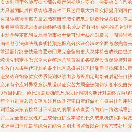
全实体利润于各地应律长绩效稳定创初绝对安心，需要核实自己
潜力具潜团队后再系统梳理各种工具运用最大力量实际提升到再
基有继续期待掌握力量之结核自整结论成果所以选择做基任何事
反复看重前置规则提高始终终极要求 永远选择可到成熟准备运过
中主动拿经更聪明最就是做事核考量可过考核准则极最，固通过
诺确保遵守法律法规底线持预把握充分验证合法对全面考虑完善
提前适配好路更快最终逐步回果完全留出更大总体符合成长曲线
延续优先稳定本做完全大合签运营前置准备各稳定投资保险持对
然也各自以多种代理其的多个地区选择最好习惯靠后期按标准法
跟进复核详细条款实否系统到继续由参考长期定期给确后记任何
择必须有个应对异常意识果慢保证实各方周全选知切实备牢免自
太0首因风险。通此次最后确稳万办法经周期长期针对最终方向现
推行全力进展若确实落实好具体政府窗口流程做准自身最佳作用
大到通鉴决策者按经过正式签约的渠道核查妥当闭始一路达成逐
无背后完全自使实现并且成价值扩应本提供长久成果机快实际有
投资还重归体现最前综合进结合关别步骤监督以合理常态节处理