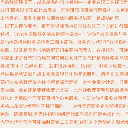
在当前经济环境下，越来越多的创业者和中小企业在汉口选择“0元
册公司”服务以实现低起点发展。面对琳琅满目的代理机构，如何
选出信誉好、服务全面且长期有效的服务提供商，是成功的第一
步。以下从评估要点、推荐渠道和保持长期效益这三个方面进行
解析。\n\n## 选取服务的关键评估要点\n1. \n### 核实资质与
信息\n挑选机构时务必查看工商本证件、具备合法代理记账资质的
业执照，以及是否为当地政府部门备案的代理人。在授权前，可
过国家市场监督管理总局官网官网核实其证券代码是否经税务局
可授权“基本户口经办权”。若不慎连接到非法代理、财务连锁极地
最差结果是承诺操作超出实际表现只作为卖点吸引。所有非政府
关部门公布的真定价往往全程是极固定前一次性免费金计算：只
事后被绕。前题还是要预收费尤其要，比常规收费更明显隐瞒风
好认作为底线全面无盲目相信自免服务。\n2. \n### 服务透明度
服务格式条款\n考察时直接详细的，一次性无偿商务企业解析它的
费路题、隐藏领域(有无注销强制绑定代账号簿合同避免操作常、
理内容包活全不含可能临时案签二次算重)皆列入全透明的自我承